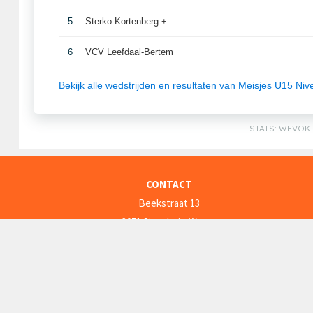
CONTACT
Beekstraat 13
3051 Sint-Joris-Weert
info@wevok.be